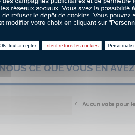
 des campagnes publicitaires et de permettre l
les réseaux sociaux. Vous avez la possibilité
u de refuser le dépôt de cookies. Vous pouvez 
et modifier votre choix en cliquant sur "Personn
OK, tout accepter
Interdire tous les cookies
Personnalis
LA RECETTE EST PRÊTE !
-NOUS CE QUE VOUS EN AVEZ
Aucun vote pour 
0