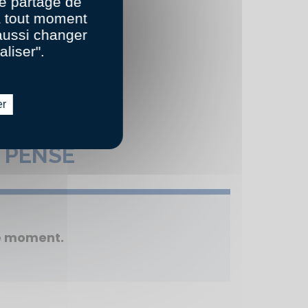
e partage de
 à tout moment
aussi changer
aliser".
er
 PENSÉ
le moment.