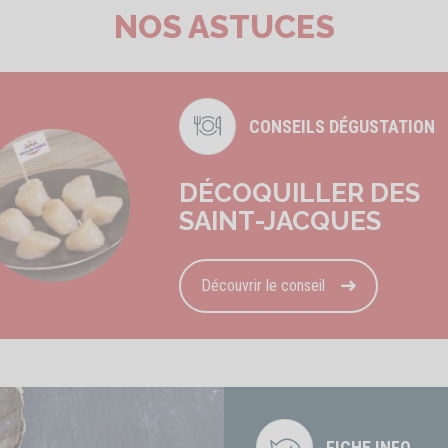
NOS ASTUCES
CONSEILS DÉGUSTATION
DÉCOQUILLER DES
SAINT-JACQUES
Découvrir le conseil
FICHE INFO