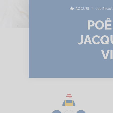
ACCUEIL
Les Recet
POÊ
JACQ
V