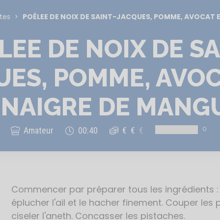
tes
POÊLEE DE NOIX DE SAINT-JACQUES, POMME, AVOCAT 
LEE DE NOIX DE SA
UES, POMME, AVOC
INAIGRE DE MANG
0
Amateur
00:40
€
€
€
Commencer par préparer tous les ingrédients :
Étapes
de
éplucher l'ail et le hacher finement. Couper les
la
ciseler l'aneth. Concasser les pistaches.