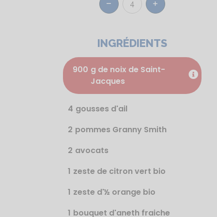
4
Réduire
Augmenter
INGRÉDIENTS
900
g de noix de Saint-
Jacques
4
gousses d'ail
2
pommes Granny Smith
2
avocats
1
zeste de citron vert bio
1
zeste d'½ orange bio
1
bouquet d'aneth fraiche