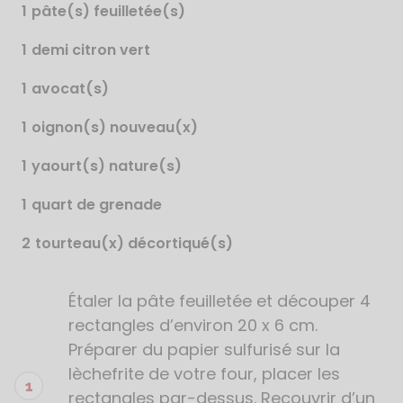
1
pâte(s) feuilletée(s)
1
demi citron vert
1
avocat(s)
1
oignon(s) nouveau(x)
1
yaourt(s) nature(s)
1
quart de grenade
2
tourteau(x) décortiqué(s)
Étaler la pâte feuilletée et découper 4
Étapes
de
rectangles d’environ 20 x 6 cm.
la
Préparer du papier sulfurisé sur la
recette
lèchefrite de votre four, placer les
rectangles par-dessus. Recouvrir d’un