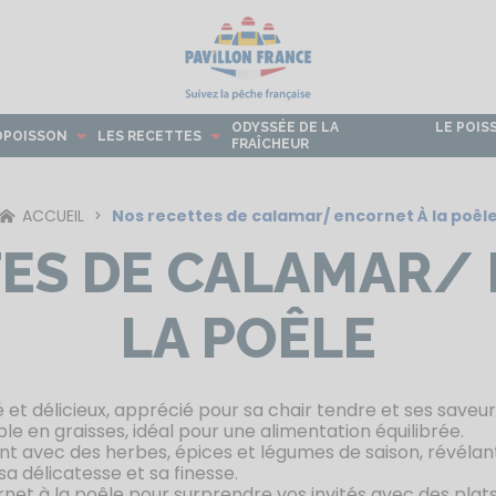
ODYSSÉE DE LA
LE POIS
OPOISSON
LES RECETTES
FRAÎCHEUR
ACCUEIL
Nos recettes de calamar/ encornet À la poêl
ES DE CALAMAR/
LA POÊLE
é et délicieux, apprécié pour sa chair tendre et ses saveu
ble en graisses, idéal pour une alimentation équilibrée.
ent avec des herbes, épices et légumes de saison, révéla
sa délicatesse et sa finesse.
et à la poêle pour surprendre vos invités avec des plats