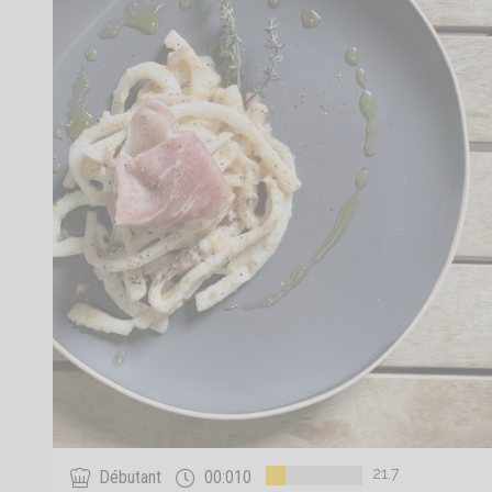
21.7
Débutant
00:010