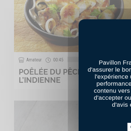
0
Amateur
00:45
Pavillon Fr
d'assurer le bo
POÊLÉE DU PÊCHEUR À
l'expérience 
L’INDIENNE
performance
contenu vers 
d'accepter o
d'avis 