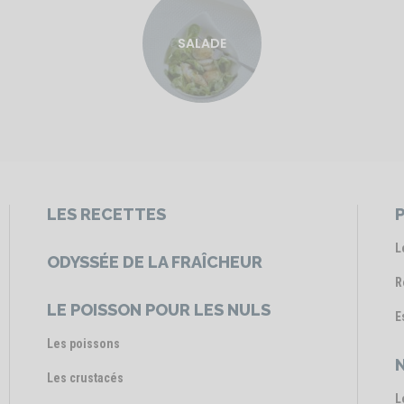
SALADE
LES RECETTES
P
L
ODYSSÉE DE LA FRAÎCHEUR
R
LE POISSON POUR LES NULS
E
Les poissons
Les crustacés
L