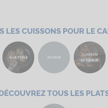
 LES CUISSONS POUR LE 
CUISSON
À LA POÊLE
AU WOK
EXTÉRIEUR
DÉCOUVREZ TOUS LES PLAT