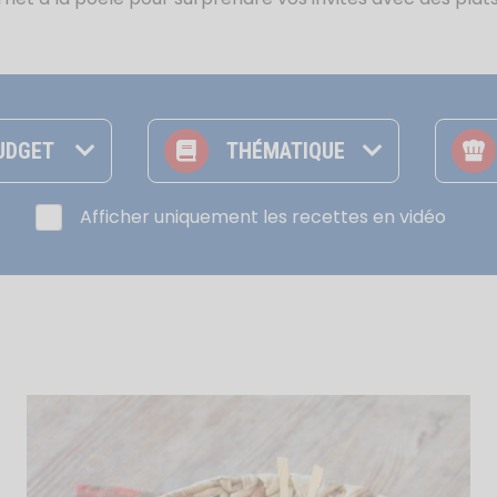
Les Grands Classiques
Les recettes du Fish Truck
UDGET
THÉMATIQUE
Afficher uniquement les recettes en vidéo