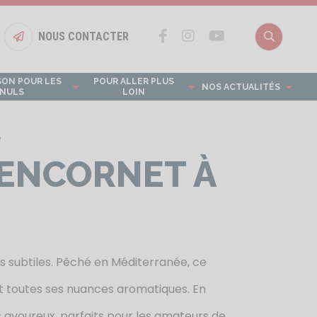
NOUS CONTACTER
Bouton nous contacter
Recherch
SON POUR LES
POUR ALLER PLUS
NOS ACTUALITÉS
NULS
LOIN
e
 ENCORNET À
rs subtiles. Pêché en Méditerranée, ce
nt toutes ses nuances aromatiques. En
 avoureux, parfaits pour les amateurs de