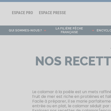
ESPACE PRO
ESPACE PRESSE
LA FILIÈRE PÊCHE
QUI SOMMES-NOUS ?
ENCYCL
FRANÇAISE
NOS RECETT
Le calamar à la poêle est un mets raffin
fruit de mer est riche en protéines et fai
Facile à préparer, il se marie parfaitem
entrée ou en plat, le calamar séduit par 
Explorez nos recettes de calamar/encorn