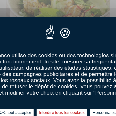
0
Amateur
01:00
ance utilise des cookies ou des technologies sim
n fonctionnement du site, mesurer sa fréquentat
CALAMARS EN SALADE À LA
utilisateur, de réaliser des études statistiques,
THAÏ
 des campagnes publicitaires et de permettre l
les réseaux sociaux. Vous avez la possibilité
u de refuser le dépôt de cookies. Vous pouvez 
et modifier votre choix en cliquant sur "Personn
OK, tout accepter
Interdire tous les cookies
Personnalis