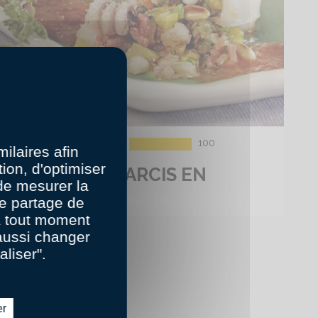
100
Amateur
01:30
ilaires afin
ion, d'optimiser
CALAMARS FARCIS EN
 de mesurer la
ALGARVE
e partage de
 à tout moment
aussi changer
aliser".
er