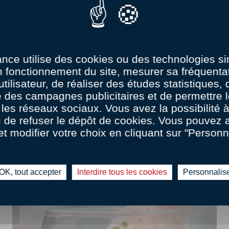
0
Amateur
00:15
ance utilise des cookies ou des technologies sim
LANGOUSTINES, SAUCE
n fonctionnement du site, mesurer sa fréquentat
AVOCAT AU PIMENT
utilisateur, de réaliser des études statistiques,
D'ESPELETTE ET SON
 des campagnes publicitaires et de permettre l
FEUILLETÉ
les réseaux sociaux. Vous avez la possibilité
u de refuser le dépôt de cookies. Vous pouvez 
et modifier votre choix en cliquant sur "Personn
OK, tout accepter
Interdire tous les cookies
Personnalis