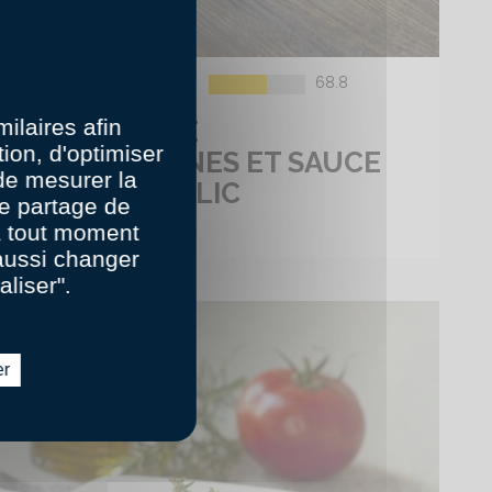
68.8
Amateur
01:010
ilaires afin
TEMPURA DE
ion, d'optimiser
LANGOUSTINES ET SAUCE
 de mesurer la
CITRON BASILIC
e partage de
 à tout moment
aussi changer
aliser".
er