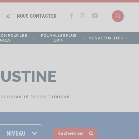
NOUS CONTACTER
Bouton nous contacter
Recherch
SON POUR LES
POUR ALLER PLUS
NOS ACTUALITÉS
NULS
LOIN
OUSTINE
ureuses et faciles à réaliser !
NIVEAU