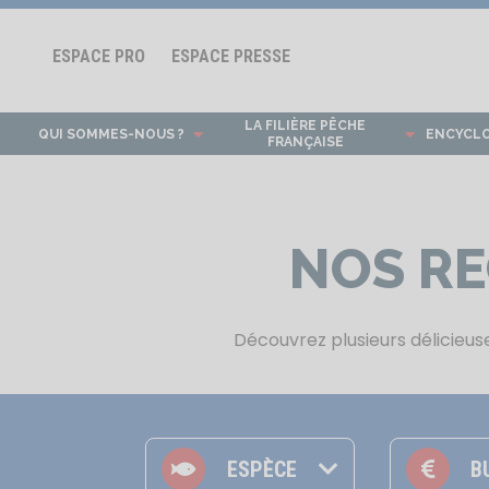
ESPACE PRO
ESPACE PRESSE
LA FILIÈRE PÊCHE
QUI SOMMES-NOUS ?
ENCYCL
FRANÇAISE
NOS RE
Découvrez plusieurs délicieuse
Calamar/ Encornet
Coquille Saint-Jacques
Crabe/ Tourteau
Grande roussette
Noisette de la mer
Thon blanc / Germon
Grande occasion
ESPÈCE
B