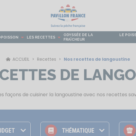
ODYSSÉE DE LA
LE POIS
OPOISSON
LES RECETTES
FRAÎCHEUR
ACCUEIL
Recettes
Nos recettes de langoustine
CETTES DE LANG
s façons de cuisiner la langoustine avec nos recettes savo
Les Grands Classiques
Les recettes du Fish Truck
UDGET
THÉMATIQUE