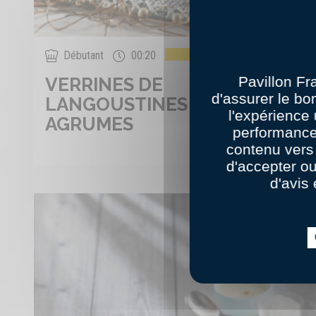
100
Débutant
00:20
Pavillon Fr
VERRINES DE
d'assurer le bo
LANGOUSTINES AUX
l'expérience 
AGRUMES
performance
contenu vers 
d'accepter o
d'avis 