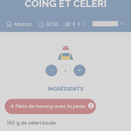
COING ET CÉLÉRI
0
Amateur
00:30
€
€
€
4
Réduire
Augmenter
INGRÉDIENTS
4
filets de hareng avec la peau
150
g de céleri boule