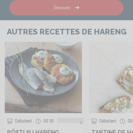
Découvrir
AUTRES RECETTES DE HARENG
Débutant
00:30
Débutant
00
0
RÖSTI AU HARENG
TARTINE DE 