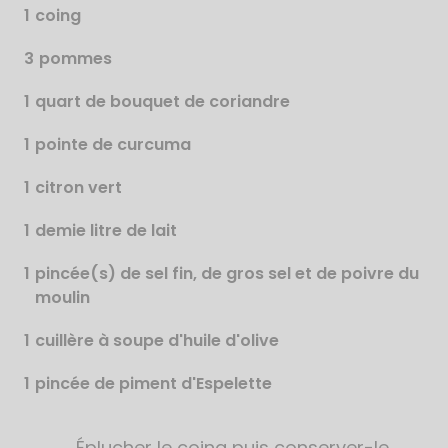
1
coing
3
pommes
1
quart de bouquet de coriandre
1
pointe de curcuma
1
citron vert
1
demie litre de lait
1
pincée(s) de sel fin, de gros sel et de poivre du
moulin
1
cuillère à soupe d'huile d'olive
1
pincée de piment d'Espelette
Éplucher le coing puis conserver-le
Étapes