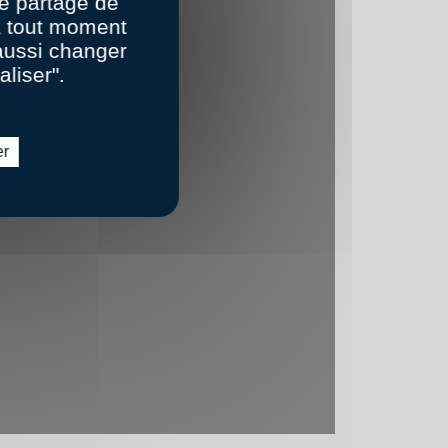
e partage de
 à tout moment
aussi changer
aliser".
er