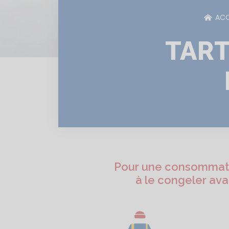
ACC
TART
Pour une consommatio
à le congeler ava