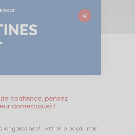
avocat
TINES
T
ute confiance, pensez
teur domestique) !
s langoustines*. Retirer le boyau noir