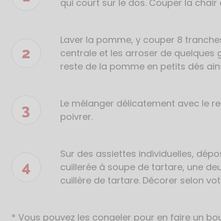
de
qui court sur le dos. Couper la chair 
la
recette
Laver la pomme, y couper 8 tranches 
centrale et les arroser de quelques go
reste de la pomme en petits dés ains
Le mélanger délicatement avec le reste
poivrer.
Sur des assiettes individuelles, dé
cuillerée à soupe de tartare, une d
cuillère de tartare. Décorer selon vot
* Vous pouvez les congeler pour en faire un bou