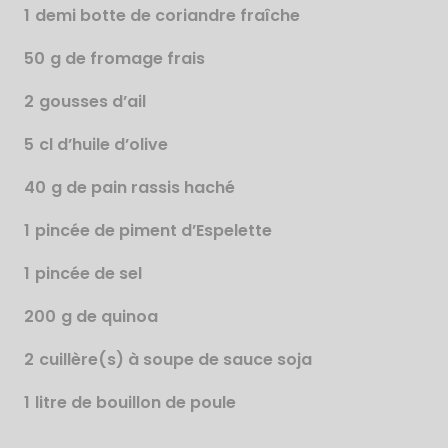
1
demi botte de coriandre fraîche
50
g de fromage frais
2
gousses d’ail
5
cl d’huile d’olive
40
g de pain rassis haché
1
pincée de piment d’Espelette
1
pincée de sel
200
g de quinoa
2
cuillère(s) à soupe de sauce soja
1
litre de bouillon de poule