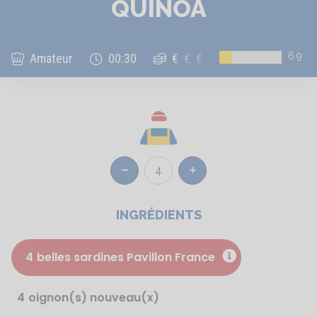
QUINOA
6.9
Amateur
00:30
€
€
€
4
Réduire
Augmenter
INGRÉDIENTS
4
belles sardines Pavillon France
4
oignon(s) nouveau(x)