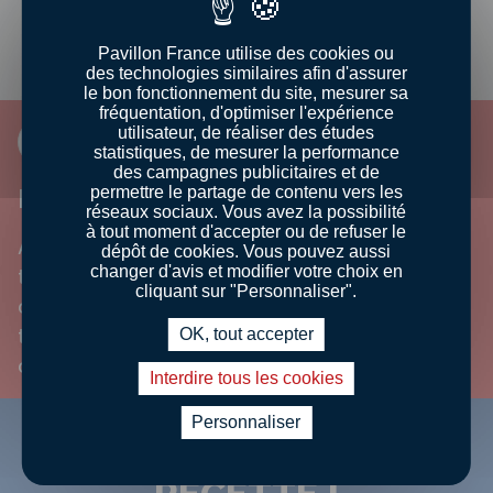
Pavillon France utilise des cookies ou
des technologies similaires afin d'assurer
le bon fonctionnement du site, mesurer sa
fréquentation, d'optimiser l'expérience
utilisateur, de réaliser des études
LES PORTS FRANÇAIS
statistiques, de mesurer la performance
des campagnes publicitaires et de
permettre le partage de contenu vers les
LE PLUS
réseaux sociaux. Vous avez la possibilité
à tout moment d'accepter ou de refuser le
Au début du XIXe siècle, Quiberon fût un
dépôt de cookies. Vous pouvez aussi
changer d'avis et modifier votre choix en
temps le premier port sardinier de France. Le
cliquant sur "Personnaliser".
quartier des conserveries de Port Maria
témoigne encore de cet âge d'or des « usines
OK, tout accepter
à sardines ».
Interdire tous les cookies
Personnaliser
UNE ENVIE ? UNE